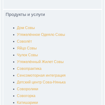
Продукты и услуги
Дом Совы
Утяжелённое Одеяло Совы
Соволёт
Яйцо Совы
Чулок Совы
Утяжелённый Жилет Совы
Совопрактика
Сенсомоторная интеграция
Детский центр Сова-Нянька
Соворолики
Совогорка
Катишарики