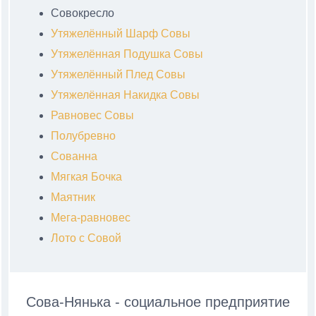
Совокресло
Утяжелённый Шарф Совы
Утяжелённая Подушка Совы
Утяжелённый Плед Совы
Утяжелённая Накидка Совы
Равновес Совы
Полубревно
Сованна
Мягкая Бочка
Маятник
Мега-равновес
Лото с Совой
Сова-Нянька - социальное предприятие