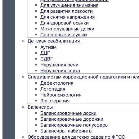
Для улучшения внимания
Для развития ловкости
Для снятия напряжения
Для здоровой осанки
Межполушарные доски
Сенсорные игрушки
Детская реабилитация
Аутизм
ДЦП
СДВГ
Нарушения речи
Нарушения слуха
Специалистам коррекционной педагогики и пс
Дефектология
Логопедия
Нейропсихология
Эрготерапия
Балансиры
Балансировочные доски
Балансировочные дорожки
Балансировочные полусферы
Балансиры-лабиринты
Оборудование для детских садов по ФГОС