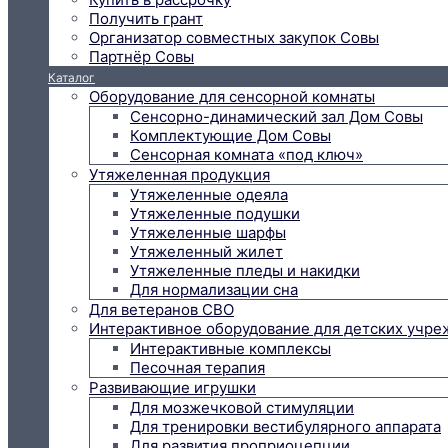
Получить грант
Организатор совместных закупок Совы
Партнёр Совы
Каталог
Оборудование для сенсорной комнаты
Сенсорно-динамический зал Дом Совы
Комплектующие Дом Совы
Сенсорная комната «под ключ»
Утяжеленная продукция
Утяжеленные одеяла
Утяжеленные подушки
Утяжеленные шарфы
Утяжеленный жилет
Утяжеленные пледы и накидки
Для нормализации сна
Для ветеранов СВО
Интерактивное оборудование для детских учр
Интерактивные комплексы
Песочная терапия
Развивающие игрушки
Для мозжечковой стимуляции
Для тренировки вестибулярного аппарата
Для развития проприоцепции