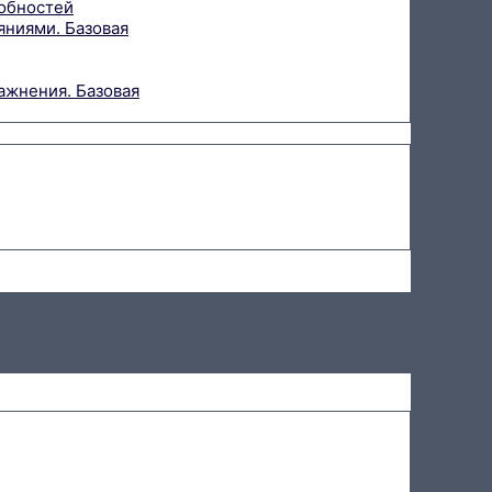
собностей
яниями. Базовая
ажнения. Базовая