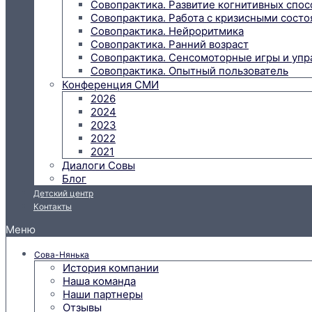
Совопрактика. Развитие когнитивных спо
Совопрактика. Работа с кризисными состо
Совопрактика. Нейроритмика
Совопрактика. Ранний возраст
Совопрактика. Сенсомоторные игры и упр
Совопрактика. Опытный пользователь
Конференция СМИ
2026
2024
2023
2022
2021
Диалоги Совы
Блог
Детский центр
Контакты
Меню
Сова-Нянька
История компании
Наша команда
Наши партнеры
Отзывы