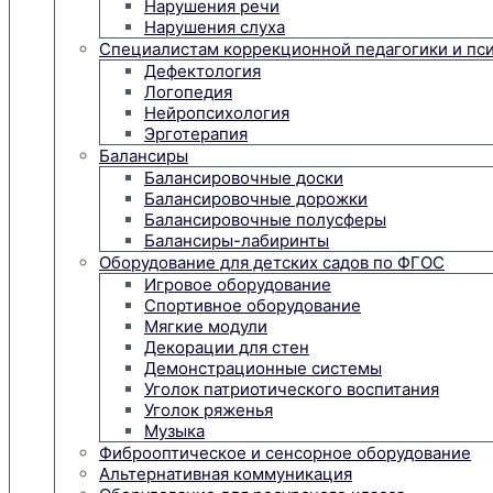
Нарушения речи
Нарушения слуха
Специалистам коррекционной педагогики и пс
Дефектология
Логопедия
Нейропсихология
Эрготерапия
Балансиры
Балансировочные доски
Балансировочные дорожки
Балансировочные полусферы
Балансиры-лабиринты
Оборудование для детских садов по ФГОС
Игровое оборудование
Спортивное оборудование
Мягкие модули
Декорации для стен
Демонстрационные системы
Уголок патриотического воспитания
Уголок ряженья
Музыка
Фиброоптическое и сенсорное оборудование
Альтернативная коммуникация