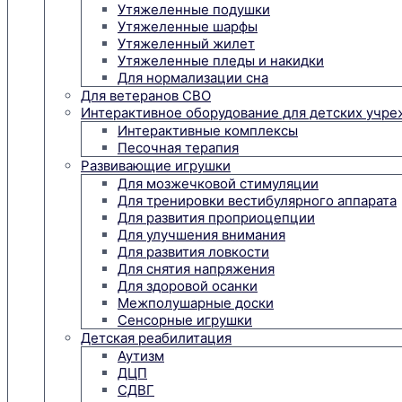
Утяжеленные подушки
Утяжеленные шарфы
Утяжеленный жилет
Утяжеленные пледы и накидки
Для нормализации сна
Для ветеранов СВО
Интерактивное оборудование для детских учр
Интерактивные комплексы
Песочная терапия
Развивающие игрушки
Для мозжечковой стимуляции
Для тренировки вестибулярного аппарата
Для развития проприоцепции
Для улучшения внимания
Для развития ловкости
Для снятия напряжения
Для здоровой осанки
Межполушарные доски
Сенсорные игрушки
Детская реабилитация
Аутизм
ДЦП
СДВГ