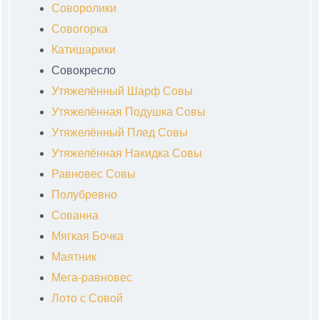
Соворолики
Совогорка
Катишарики
Совокресло
Утяжелённый Шарф Совы
Утяжелённая Подушка Совы
Утяжелённый Плед Совы
Утяжелённая Накидка Совы
Равновес Совы
Полубревно
Сованна
Мягкая Бочка
Маятник
Мега-равновес
Лото с Совой