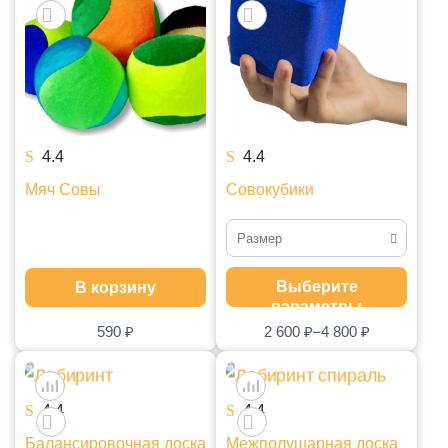
4.4
4.4
Мяч Совы
Совокубики
Размер
Набор маленький
Выберите
В корзину
параметры
Набор большой
–
590
₽
2 600
₽
4 800
₽
4.4
4.4
Балансировочная доска
Межполушарная доска