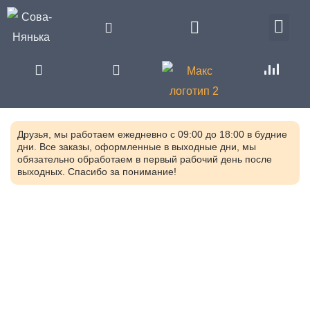
Друзья, мы работаем ежедневно с 09:00 до 18:00 в будние
дни. Все заказы, оформленные в выходные дни, мы
обязательно обработаем в первый рабочий день после
выходных. Спасибо за понимание!
Главная
Каталог
Сенсорные игрушки и тренажеры для
коррекционных занятий с детьми
Игрушки и оборудование
для логопедических занятий
Коммуникатор Гоу! Портативный
программируемый 9 кнопок. Инклюзив
AK4S-0326.04