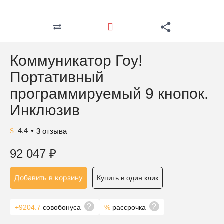
Коммуникатор Гоу!
Портативный
программируемый 9 кнопок.
Инклюзив
4.4
3
отзыва
●
92 047
₽
Добавить в корзину
Купить в один клик
?
?
+9204.7
совобонуса
%
рассрочка