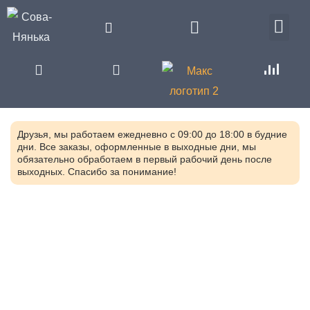
Друзья, мы работаем ежедневно с 09:00 до 18:00 в будние
дни. Все заказы, оформленные в выходные дни, мы
обязательно обработаем в первый рабочий день после
выходных. Спасибо за понимание!
Главная
Каталог
Сенсорные игрушки и тренажеры для
коррекционных занятий с детьми
Игрушки и оборудование
для логопедических занятий
Программно-методический
комплекс «Игропанорама PRO»
KS4S-0214.02