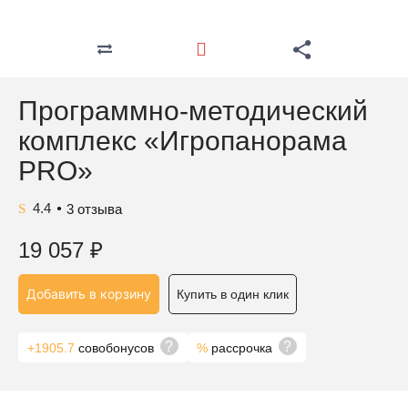
Программно-методический
комплекс «Игропанорама
PRO»
4.4
3
отзыва
●
19 057
₽
Добавить в корзину
Купить в один клик
?
?
+1905.7
совобонусов
%
рассрочка