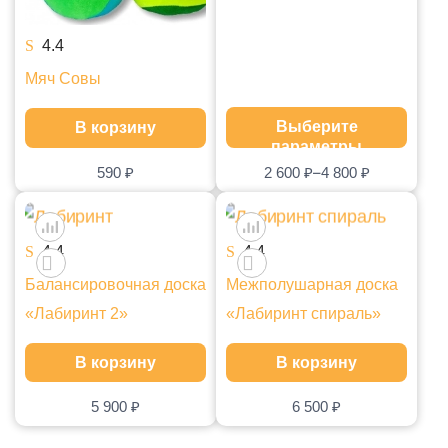
Набор маленький
4.4
Набор большой
Мяч Совы
Выберите
В корзину
параметры
–
590
₽
2 600
₽
4 800
₽
4.4
4.4
Балансировочная доска
Межполушарная доска
«Лабиринт 2»
«Лабиринт спираль»
В корзину
В корзину
5 900
₽
6 500
₽