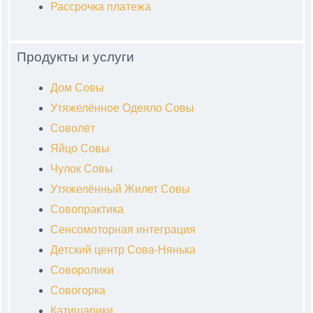
Рассрочка платежа
Продукты и услуги
Дом Совы
Утяжелённое Одеяло Совы
Соволёт
Яйцо Совы
Чулок Совы
Утяжелённый Жилет Совы
Совопрактика
Сенсомоторная интеграция
Детский центр Сова-Нянька
Соворолики
Совогорка
Катишарики