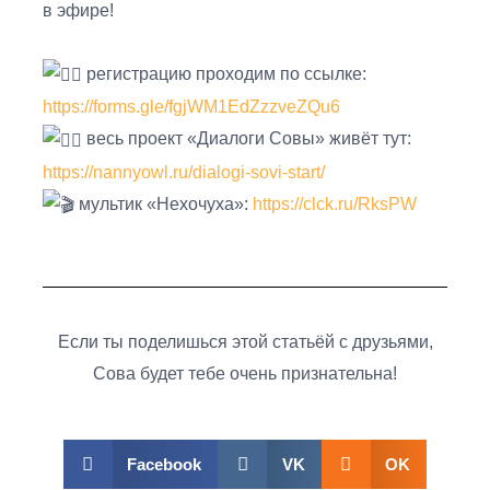
в эфире!
регистрацию проходим по ссылке:
https://forms.gle/fgjWM1EdZzzveZQu6
весь проект «Диалоги Совы» живёт тут:
https://nannyowl.ru/dialogi-sovi-start/
мультик «Нехочуха»:
https://clck.ru/RksPW
Если ты поделишься этой статьёй с друзьями,
Сова будет тебе очень признательна!
Facebook
VK
OK