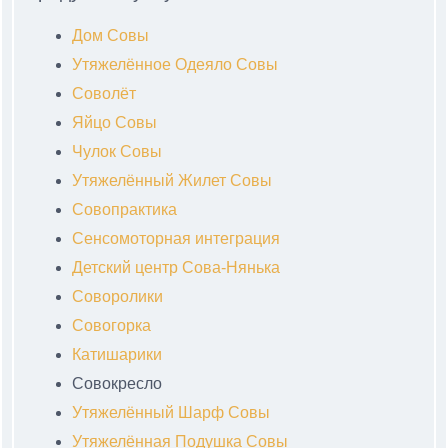
Дом Совы
Утяжелённое Одеяло Совы
Соволёт
Яйцо Совы
Чулок Совы
Утяжелённый Жилет Совы
Совопрактика
Сенсомоторная интеграция
Детский центр Сова-Нянька
Соворолики
Совогорка
Катишарики
Совокресло
Утяжелённый Шарф Совы
Утяжелённая Подушка Совы