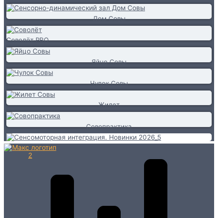
Дом Совы
Соволёт PRO
Яйцо Совы
Чулок Совы
Жилет
Совопрактика