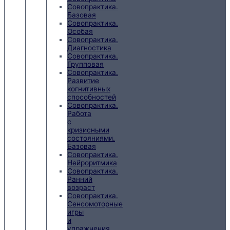
Совопрактика.
Базовая
Совопрактика.
Особая
Совопрактика.
Диагностика
Совопрактика.
Групповая
Совопрактика.
Развитие
когнитивных
способностей
Совопрактика.
Работа
с
кризисными
состояниями.
Базовая
Совопрактика.
Нейроритмика
Совопрактика.
Ранний
возраст
Совопрактика.
Сенсомоторные
игры
и
упражнения.