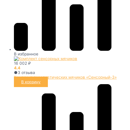
В избранное
16 002
₽
4.4
●
3
отзыва
Комплект терапевтических мячиков «Сенсорный-3»
В корзину