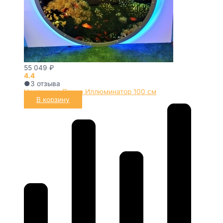
55 049
₽
4.4
●
3
отзыва
Настенное Панно Иллюминатор 100 см
В корзину