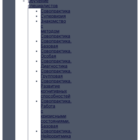
Обучение
специалистов
Совопрактика
Супервизия
Знакомство
с
методом
Совопрактика
Совопрактика.
Базовая
Совопрактика.
Особая
Совопрактика.
Диагностика
Совопрактика.
Групповая
Совопрактика.
Развитие
когнитивных
способностей
Совопрактика.
Работа
с
кризисными
состояниями.
Базовая
Совопрактика.
Нейроритмика