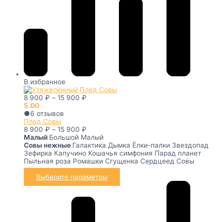
В избранное
8 900
₽
–
15 900
₽
5.00
●
6
отзывов
Плед Совы
8 900
₽
–
15 900
₽
Малый
Большой
Малый
Совы нежные
Галактика
Дымка
Ёлки-палки
Звездопад
Зефирка
Капучино
Кошачья симфония
Парад планет
Пыльная роза
Ромашки
Сгущенка
Сердцеед
Совы
нежные
Выберите параметры