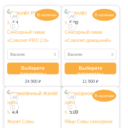
В наличии
В наличии
4.4
5.00
Сенсорный гамак
Сенсорный гамак
«Соволет PRO 2.0»
«Соволет домашний»
Василек
Василек
Василек
Василек
Выберите
Выберите
параметры
параметры
Зеленый
Зеленый
24 900
₽
11 900
₽
Салатовый
Салатовый
В наличии
Сиреневый
Серый
Сиреневый
4.4
5.00
Жилет Совы
Яйцо Совы сенсорное