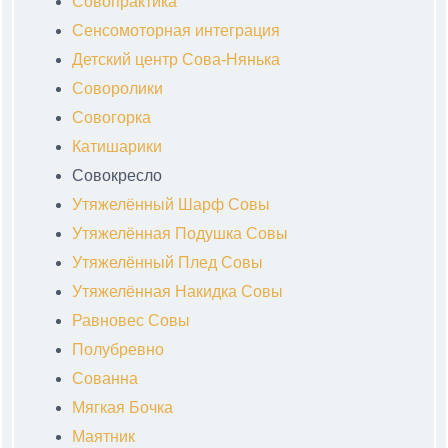
Совопрактика
Сенсомоторная интеграция
Детский центр Сова-Нянька
Соворолики
Совогорка
Катишарики
Совокресло
Утяжелённый Шарф Совы
Утяжелённая Подушка Совы
Утяжелённый Плед Совы
Утяжелённая Накидка Совы
Равновес Совы
Полубревно
Сованна
Мягкая Бочка
Маятник