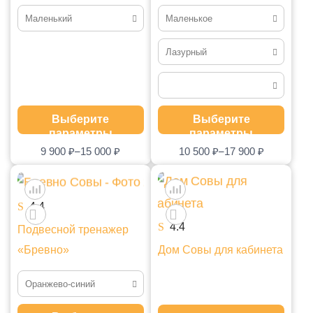
Маленький
Маленькое
По размерам заказчика
Маленькое
Лазурный
Маленький
Среднее
Зеленый
Средний
Большое
Лазурный
Не нужен
Выберите
Выберите
Большой
Серый
параметры
параметры
Нужен
–
–
9 900
₽
15 000
₽
10 500
₽
17 900
₽
4.4
4.4
Подвесной тренажер
«Бревно»
Дом Совы для кабинета
Оранжево-синий
Зелено-оранжевый