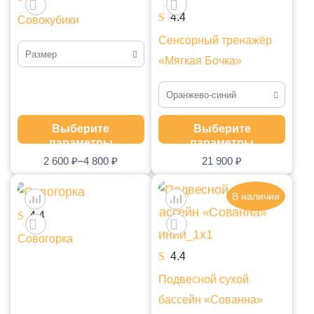
4.4
Совокубики
Сенсорный тренажёр
Размер
«Мягкая Бочка»
Набор маленький
Оранжево-синий
Набор большой
Оранжево-салатовый
Выберите
Выберите
параметры
параметры
Оранжево-синий
–
2 600
₽
4 800
₽
21 900
₽
В наличии
4.4
Совогорка
4.4
Подвесной сухой
бассейн «Сованна»