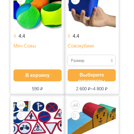
4.4
4.4
Мяч Совы
Совокубики
Размер
Набор маленький
Выберите
В корзину
параметры
Набор большой
–
590
₽
2 600
₽
4 800
₽