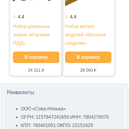
4.4
4.4
Набор дорожных
Набор мягких
знаков «Изучаем
модулей «Веселые
ПДД»
сундучки»
В корзину
В корзину
24 311
₽
28 560
₽
Реквизиты
ООО «Сова-Нянька»
ОГРН: 1157847241650 ИНН: 7804270070
КПП: 780401001 ОКПО: 23151629