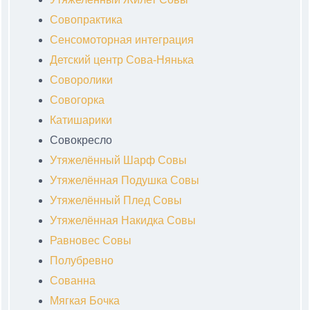
Совопрактика
Сенсомоторная интеграция
Детский центр Сова-Нянька
Соворолики
Совогорка
Катишарики
Совокресло
Утяжелённый Шарф Совы
Утяжелённая Подушка Совы
Утяжелённый Плед Совы
Утяжелённая Накидка Совы
Равновес Совы
Полубревно
Сованна
Мягкая Бочка