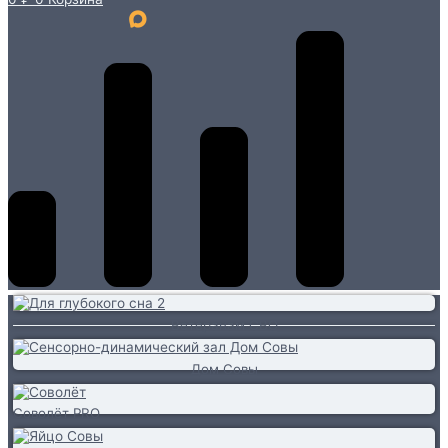
Ветеранам СВО
Дом Совы
Соволёт PRO