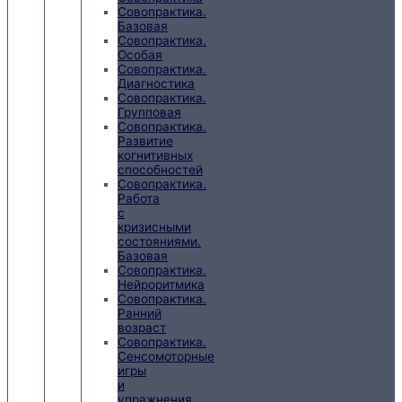
Совопрактика.
Базовая
Совопрактика.
Особая
Совопрактика.
Диагностика
Совопрактика.
Групповая
Совопрактика.
Развитие
когнитивных
способностей
Совопрактика.
Работа
с
кризисными
состояниями.
Базовая
Совопрактика.
Нейроритмика
Совопрактика.
Ранний
возраст
Совопрактика.
Сенсомоторные
игры
и
упражнения.