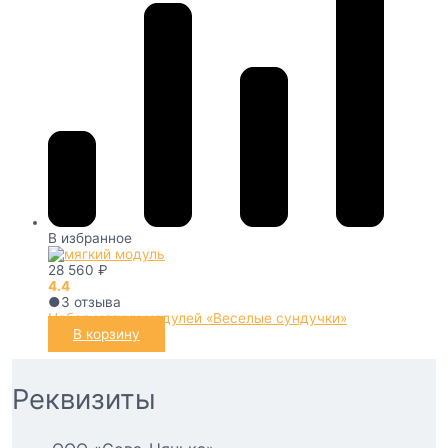
В избранное
28 560
₽
4.4
●
3
отзыва
Набор мягких модулей «Веселые сундучки»
В корзину
Реквизиты