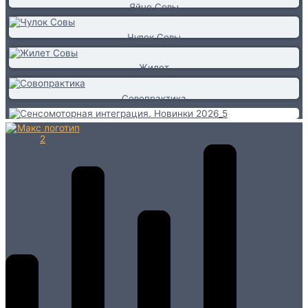
Яйцо Совы
Чулок Совы
Жилет
Совопрактика