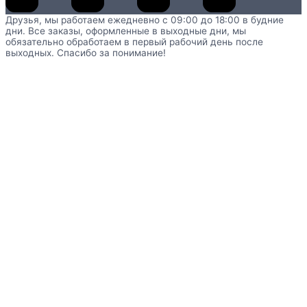
Друзья, мы работаем ежедневно с 09:00 до 18:00 в будние
дни. Все заказы, оформленные в выходные дни, мы
обязательно обработаем в первый рабочий день после
выходных. Спасибо за понимание!
Главная
Каталог
Оборудование для детских садов по ФГОС
Мягкие модули
Набор детских мягких модулей «Больница»
MM4S-0748.01