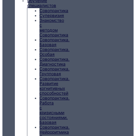
Обучение
специалистов
Совопрактика
Супервизия
Знакомство
с
методом
Совопрактика
Совопрактика.
Базовая
Совопрактика.
Особая
Совопрактика.
Диагностика
Совопрактика.
Групповая
Совопрактика.
Развитие
когнитивных
способностей
Совопрактика.
Работа
с
кризисными
состояниями.
Базовая
Совопрактика.
Нейроритмика