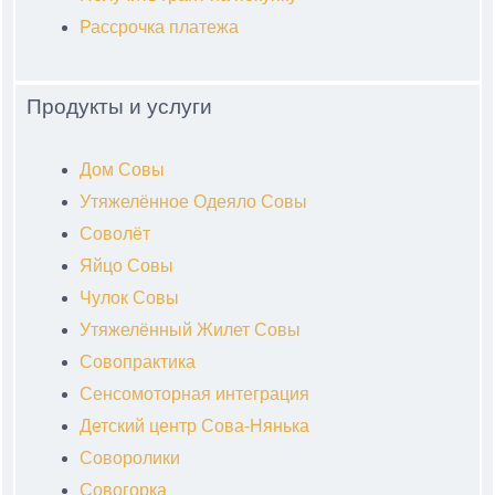
Рассрочка платежа
Продукты и услуги
Дом Совы
Утяжелённое Одеяло Совы
Соволёт
Яйцо Совы
Чулок Совы
Утяжелённый Жилет Совы
Совопрактика
Сенсомоторная интеграция
Детский центр Сова-Нянька
Соворолики
Совогорка