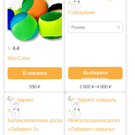
4.4
Совокубики
Размер
Набор маленький
4.4
Набор большой
Мяч Совы
Выберите
В корзину
параметры
–
590
₽
2 600
₽
4 800
₽
4.4
4.4
Балансировочная доска
Межполушарная доска
«Лабиринт 2»
«Лабиринт спираль»