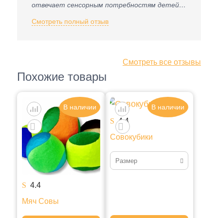
отвечает сенсорным потребностям детей и
санитарным требованиям детского сада. К
Смотреть полный отзыв
приобретению рекомендую.
Смотреть все отзывы
Похожие товары
В наличии
В наличии
4.4
Совокубики
Размер
Набор маленький
4.4
Набор большой
Мяч Совы