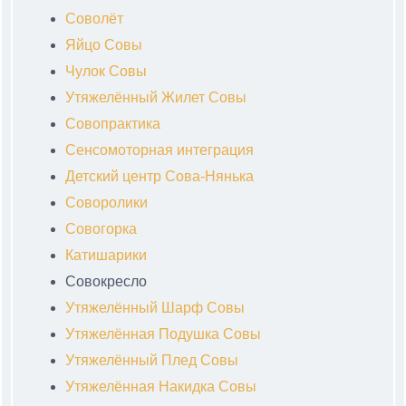
Соволёт
Яйцо Совы
Чулок Совы
Утяжелённый Жилет Совы
Совопрактика
Сенсомоторная интеграция
Детский центр Сова-Нянька
Соворолики
Совогорка
Катишарики
Совокресло
Утяжелённый Шарф Совы
Утяжелённая Подушка Совы
Утяжелённый Плед Совы
Утяжелённая Накидка Совы