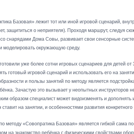
ктика Базовая» лежит тот или иной игровой сценарий, внут
ет, защититься о неприятеля). Проходя маршрут, следуя сюж
т со снарядами Дома Совы, развивает свои сенсорные сист
ь и моделировать окружающую среду.
отовили уже более сотни игровых сценариев для детей от 3
зять готовый игровой сценарий и использовать его на занят
бразности и пользы занятий по методу является подстройк
ебёнка. Зачастую это вызывает у неопытных инструкторов н
аким образом специалист может видоизменять и дополнять
н ставит на занятии, и особенностями развития конкретного
по методу «Совопратика Базовая» является гибкой сама по 
нном на знакомство ребёнка с физическими свойствами обор