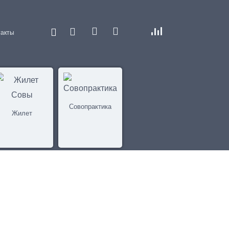
такты
Совопрактика
Жилет