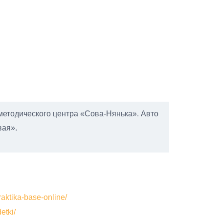
методического центра «Сова-Нянька». Авто
вая».
raktika-base-online/
etki/