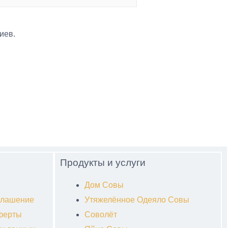
иев.
Продукты и услуги
Дом Совы
глашение
Утяжелённое Одеяло Совы
ферты
Соволёт