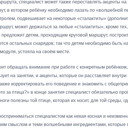
аршрута, специалист может также переставлять акценты на
рут, в котором ребёнку необходимо лазать по «волшебной 
тролем, подвешивает на некоторые «сталактиты» (дополни
ршрут, может держаться за любые «сталактиты», кроме те
ю предложит детям, проходящим круговой маршрут, постро
тся остальных снарядов; так что детям необходимо быть н
модуля, устояла на своём месте.
тоит обращать внимание при работе с конкретным ребёнком, 
ует на занятии, и акценты, которые он расставляет внутри
также корректировать его поведение и знакомить с общепр
это за птица?» в конце занятия специалист обязательно пр
ноги полезны той птице, которая их носит, для той среды, гд
осприниматься специалистом как некая косная и неизменная
воим смыслом и теми волшебными ингредиентами, которые 