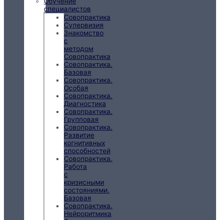
Обучение
специалистов
Совопрактика
Супервизия
Знакомство
с
методом
Совопрактика
Совопрактика.
Базовая
Совопрактика.
Особая
Совопрактика.
Диагностика
Совопрактика.
Групповая
Совопрактика.
Развитие
когнитивных
способностей
Совопрактика.
Работа
с
кризисными
состояниями.
Базовая
Совопрактика.
Нейроритмика