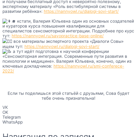
и получаем бесплатный доступ к невероятно полезному,
экспертному материалу «Роль вестибулярной системы в
развитии ребёнка»:
https://nannyowl.ru/dialogi-sovi-start/
кстати, Валерия Юльевна один из основных создателей
и кураторов курса повышения квалификации для
специалистов сенсомоторной интеграции. Подробнее про курс
тут:
https://nannyowl.ru/savopractice-base-online/
все материалы экспертного проекта «Диалоги Совы»
ищем тут:
https://nannyowl.ru/dialogi-sovi-start/
а тут идёт подготовка к научной конференции
«Сенсомоторная интеграция. Современные пути развития в
психологии и медицине». Валерия Юльевна, конечно, один из
ключевых докладчиков:
https://nannyowl.ru/smi-conferece-
2022/
Если ты поделишься этой статьёй с друзьями, Сова будет
тебе очень признательна!
VK
OK
Telegram
WhatsApp
Навигация по записям