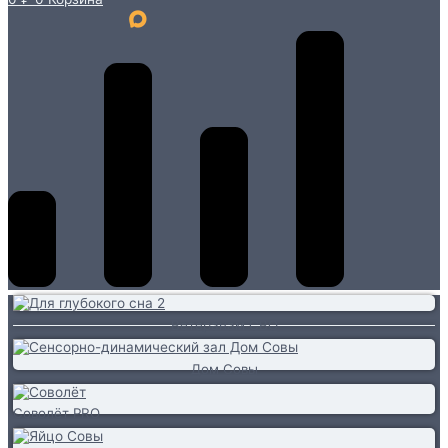
Ветеранам СВО
Дом Совы
Соволёт PRO