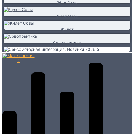
Яйцо Совы
Чулок Совы
Жилет
Совопрактика