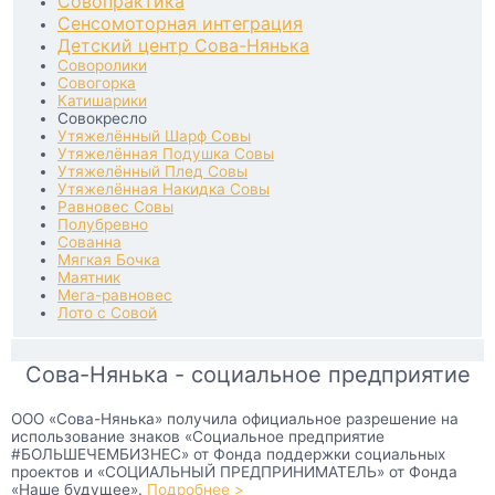
Совопрактика
Сенсомоторная интеграция
Детский центр Сова-Нянька
Соворолики
Совогорка
Катишарики
Совокресло
Утяжелённый Шарф Совы
Утяжелённая Подушка Совы
Утяжелённый Плед Совы
Утяжелённая Накидка Совы
Равновес Совы
Полубревно
Сованна
Мягкая Бочка
Маятник
Мега-равновес
Лото с Совой
Сова-Нянька - социальное предприятие
ООО «Сова-Нянька» получила официальное разрешение на
использование знаков «Социальное предприятие
#БОЛЬШЕЧЕМБИЗНЕС» от Фонда поддержки социальных
проектов и «СОЦИАЛЬНЫЙ ПРЕДПРИНИМАТЕЛЬ» от Фонда
«Наше будущее».
Подробнее >