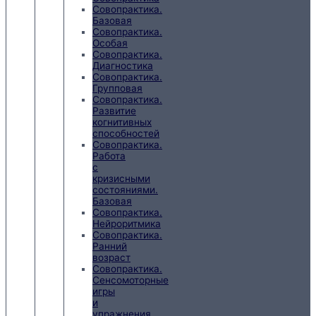
Совопрактика.
Базовая
Совопрактика.
Особая
Совопрактика.
Диагностика
Совопрактика.
Групповая
Совопрактика.
Развитие
когнитивных
способностей
Совопрактика.
Работа
с
кризисными
состояниями.
Базовая
Совопрактика.
Нейроритмика
Совопрактика.
Ранний
возраст
Совопрактика.
Сенсомоторные
игры
и
упражнения.