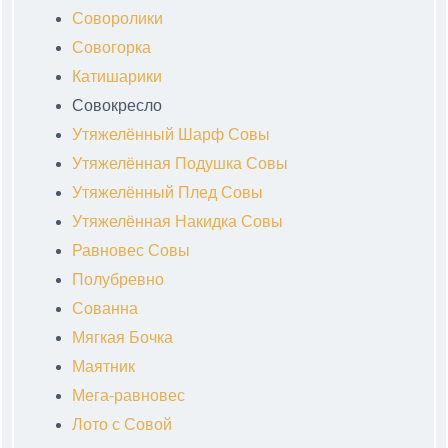
Соворолики
Совогорка
Катишарики
Совокресло
Утяжелённый Шарф Совы
Утяжелённая Подушка Совы
Утяжелённый Плед Совы
Утяжелённая Накидка Совы
Равновес Совы
Полубревно
Сованна
Мягкая Бочка
Маятник
Мега-равновес
Лото с Совой