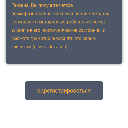
Ганзена. Вы получите четкое
психофизиологическое обоснование того, как
сенсорное и моторное устройство человека
влияет на его психологические состояния, и
сможете грамотно объяснять это своим
клиентам (психоэducation).
Зарегистрироваться