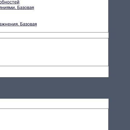
собностей
яниями. Базовая
ажнения. Базовая