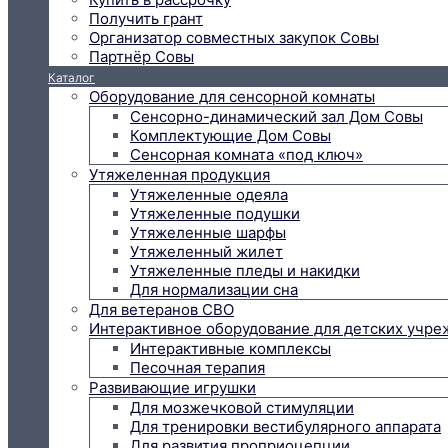
Получить грант
Организатор совместных закупок Совы
Партнёр Совы
Каталог
Оборудование для сенсорной комнаты
Сенсорно-динамический зал Дом Совы
Комплектующие Дом Совы
Сенсорная комната «под ключ»
Утяжеленная продукция
Утяжеленные одеяла
Утяжеленные подушки
Утяжеленные шарфы
Утяжеленный жилет
Утяжеленные пледы и накидки
Для нормализации сна
Для ветеранов СВО
Интерактивное оборудование для детских учр
Интерактивные комплексы
Песочная терапия
Развивающие игрушки
Для мозжечковой стимуляции
Для тренировки вестибулярного аппарата
Для развития проприоцепции