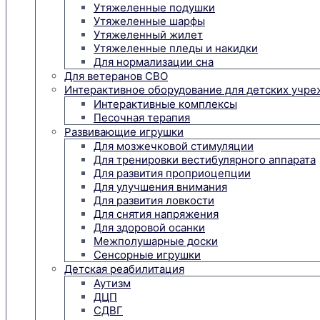
Утяжеленные подушки
Утяжеленные шарфы
Утяжеленный жилет
Утяжеленные пледы и накидки
Для нормализации сна
Для ветеранов СВО
Интерактивное оборудование для детских учр
Интерактивные комплексы
Песочная терапия
Развивающие игрушки
Для мозжечковой стимуляции
Для тренировки вестибулярного аппарата
Для развития проприоцепции
Для улучшения внимания
Для развития ловкости
Для снятия напряжения
Для здоровой осанки
Межполушарные доски
Сенсорные игрушки
Детская реабилитация
Аутизм
ДЦП
СДВГ