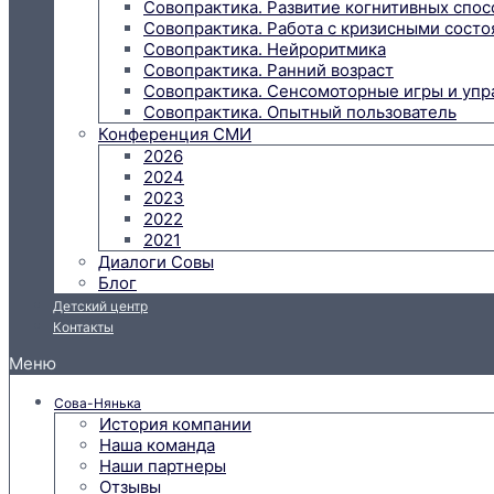
Совопрактика. Развитие когнитивных спо
Совопрактика. Работа с кризисными состо
Совопрактика. Нейроритмика
Совопрактика. Ранний возраст
Совопрактика. Сенсомоторные игры и упр
Совопрактика. Опытный пользователь
Конференция СМИ
2026
2024
2023
2022
2021
Диалоги Совы
Блог
Детский центр
Контакты
Меню
Сова-Нянька
История компании
Наша команда
Наши партнеры
Отзывы