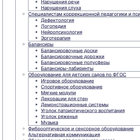
Нарушения речи
Нарушения слуха
Специалистам коррекционной педагогики и пс
Дефектология
Логопедия
Нейропсихология
Эрготерапия
Балансиры
Балансировочные доски
Балансировочные дорожки
Балансировочные полусферы
Балансиры-лабиринты
Оборудование для детских садов по ФГОС
Игровое оборудование
Спортивное оборудование
Мягкие модули
Декорации для стен
Демонстрационные системы
Уголок патриотического воспитания
Уголок ряженья
Музыка
Фиброоптическое и сенсорное оборудование
Альтернативная коммуникация