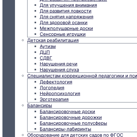
Для улучшения внимания
Для развития ловкости
Для снятия напряжения
Для здоровой осанки
Межполушарные доски
Сенсорные игрушки
Детская реабилитация
Аутизм
ДЦП
СДВГ
Нарушения речи
Нарушения слуха
Специалистам коррекционной педагогики и пс
Дефектология
Логопедия
Нейропсихология
Эрготерапия
Балансиры
Балансировочные доски
Балансировочные дорожки
Балансировочные полусферы
Балансиры-лабиринты
Оборудование для детских садов по ФГОС