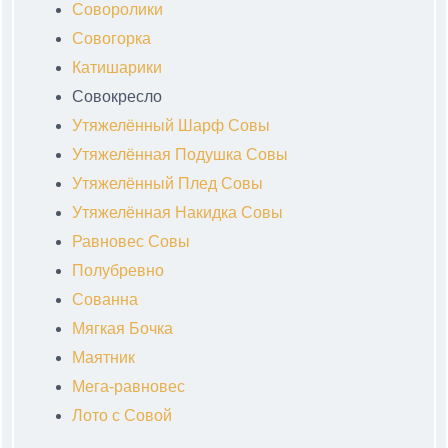
Соворолики
Совогорка
Катишарики
Совокресло
Утяжелённый Шарф Совы
Утяжелённая Подушка Совы
Утяжелённый Плед Совы
Утяжелённая Накидка Совы
Равновес Совы
Полубревно
Сованна
Мягкая Бочка
Маятник
Мега-равновес
Лото с Совой