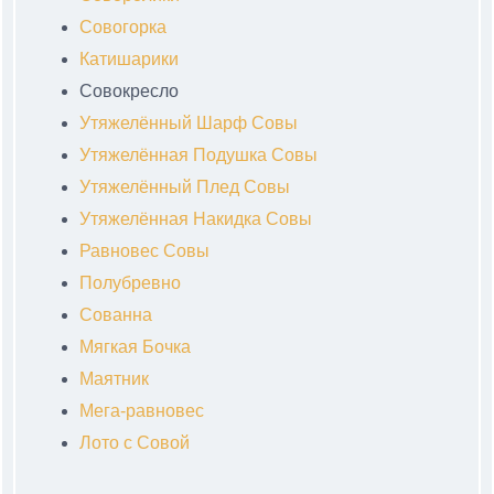
Совогорка
Катишарики
Совокресло
Утяжелённый Шарф Совы
Утяжелённая Подушка Совы
Утяжелённый Плед Совы
Утяжелённая Накидка Совы
Равновес Совы
Полубревно
Сованна
Мягкая Бочка
Маятник
Мега-равновес
Лото с Совой