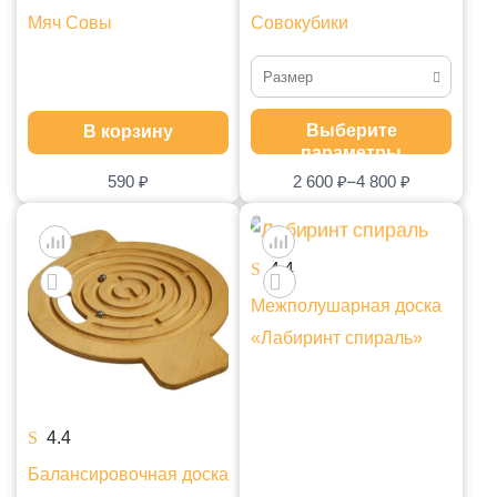
Мяч Совы
Совокубики
Размер
Набор маленький
Выберите
В корзину
параметры
Набор большой
–
590
₽
2 600
₽
4 800
₽
4.4
Межполушарная доска
«Лабиринт спираль»
4.4
Балансировочная доска