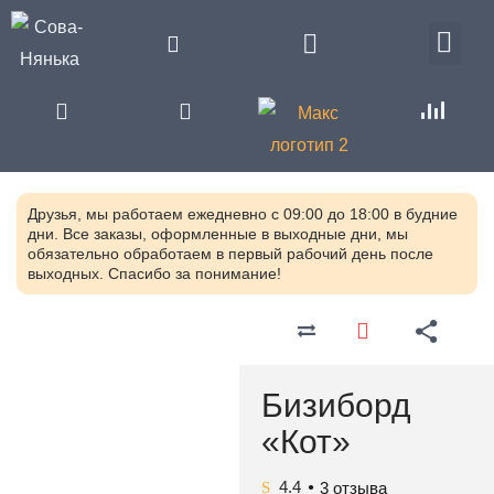
Друзья, мы работаем ежедневно с 09:00 до 18:00 в будние
дни. Все заказы, оформленные в выходные дни, мы
обязательно обработаем в первый рабочий день после
выходных. Спасибо за понимание!
Главная
Каталог
Оборудование для детских
садов по ФГОС
Игрушки для
ДОУ и детских садов по ФГОС
Бизиборд
Бизиборд «Кот»
«Кот»
RI4S-0636.01
4.4
3
отзыва
●