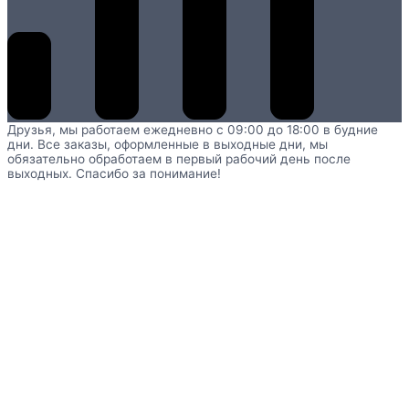
Друзья, мы работаем ежедневно с 09:00 до 18:00 в будние
дни. Все заказы, оформленные в выходные дни, мы
обязательно обработаем в первый рабочий день после
выходных. Спасибо за понимание!
Главная
Каталог
Развивающие игрушки
Сенсорные
игрушки для детей и взрослых
Ботанические рамки-
вкладыши
RI4S-0570.02