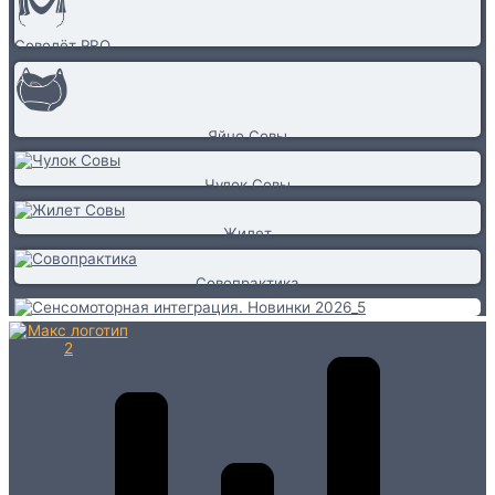
Соволёт PRO
Яйцо Совы
Чулок Совы
Жилет
Совопрактика