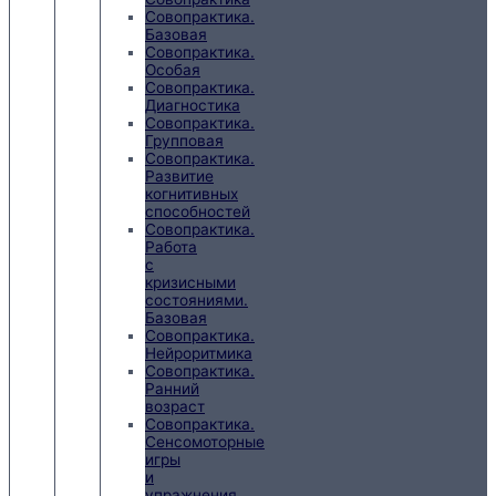
Совопрактика.
Базовая
Совопрактика.
Особая
Совопрактика.
Диагностика
Совопрактика.
Групповая
Совопрактика.
Развитие
когнитивных
способностей
Совопрактика.
Работа
с
кризисными
состояниями.
Базовая
Совопрактика.
Нейроритмика
Совопрактика.
Ранний
возраст
Совопрактика.
Сенсомоторные
игры
и
упражнения.