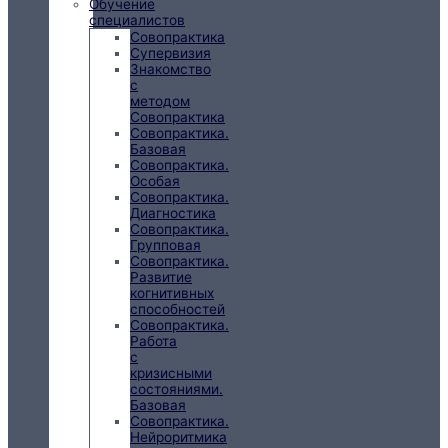
Обучение
специалистов
Совопрактика
Супервизия
Знакомство
с
методом
Совопрактика
Совопрактика.
Базовая
Совопрактика.
Особая
Совопрактика.
Диагностика
Совопрактика.
Групповая
Совопрактика.
Развитие
когнитивных
способностей
Совопрактика.
Работа
с
кризисными
состояниями.
Базовая
Совопрактика.
Нейроритмика