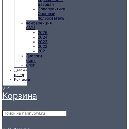
Базовая
Совопрактика.
Опытный
пользователь
Конференция
СМИ
2026
2024
2023
2022
2021
Диалоги
Совы
Блог
Детский
центр
Контакты
0
₽
Корзина
Поиск
Поиск
Close this search
box.