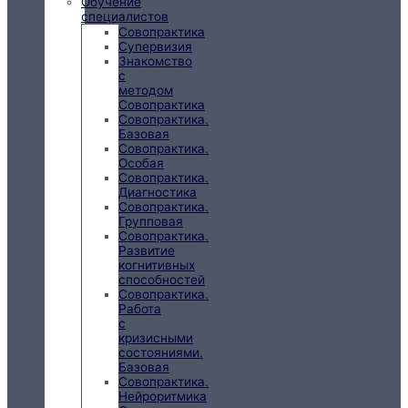
Обучение
специалистов
Совопрактика
Супервизия
Знакомство
с
методом
Совопрактика
Совопрактика.
Базовая
Совопрактика.
Особая
Совопрактика.
Диагностика
Совопрактика.
Групповая
Совопрактика.
Развитие
когнитивных
способностей
Совопрактика.
Работа
с
кризисными
состояниями.
Базовая
Совопрактика.
Нейроритмика