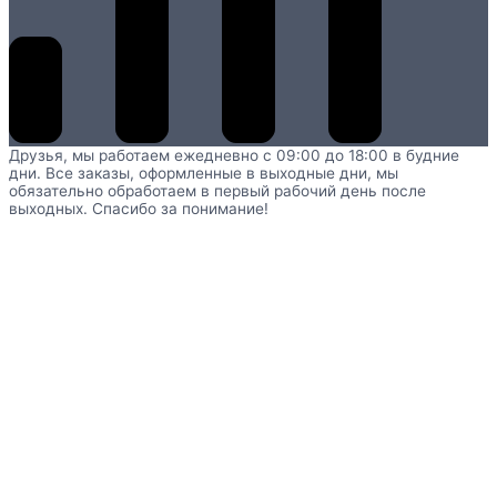
Друзья, мы работаем ежедневно с 09:00 до 18:00 в будние
дни. Все заказы, оформленные в выходные дни, мы
обязательно обработаем в первый рабочий день после
выходных. Спасибо за понимание!
Главная
Каталог
Сенсорные игрушки и тренажеры для
коррекционных занятий с детьми
Игрушки и оборудование
для логопедических занятий
Набор для групповых занятий с
учащимися с ОВЗ Нумирошка
KS4S-0179.03