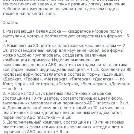
арифметические задачи, а также развить логику, мышление.
Набором рекомендовано пользоваться в детском саду а
также в начальной школе.
Состав:
1. Развивающая белая доска — квадратное игровое поле с
выступами, которые соответствуют отверстиям на формах – 6
шт.
2. Комплект из 80 цветных пластиковых числовых форм — 2
шт. Это стандартный набор для изучения чисел, все формы
можно удобно группировать, создавать различные
комбинации и примеры. Изделия выполнены из
высококачественного ABS пластика методом литья пластика,
все формы имеют индивидуальный цвет. – 1 шт. Комплект из 80
числовых форм поставляется в составе: Формы «Единица»,
«Двойка», «Тройка», «Четверка», «Пятерка», «Десятка» — по
10шт; Формы «Шестерка», «Семерка», «Восьмерка», «Девятка»
— по 5 шт
3. Набор из 100 штук цветных пластиковых штырьков,
состоящий из 10-ти цветов, соответствующих цвету форм,
выполненных методом литья первичного АБС пластика – 2 шт.
4. Дополнительный комплект, состоящий из 10-ти числовых
пластиковых форм «десятка» выполненных методом литья
первичного АБС пластика — 6 шт.
5. Дополнительный комплект, состоящий из 10-ти числовых
пластиковых форм «единица» выполненных методом литья
первичного АБС пластика – 6 шт.