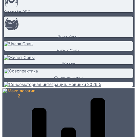
Соволёт PRO
Яйцо Совы
Чулок Совы
Жилет
Совопрактика