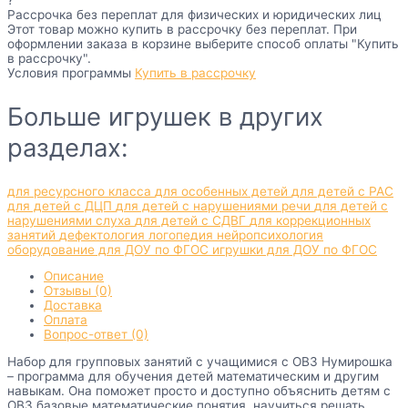
?
Рассрочка без переплат для физических и юридических лиц
Этот товар можно купить в рассрочку без переплат. При
оформлении заказа в корзине выберите способ оплаты "Купить
в рассрочку".
Условия программы
Купить в рассрочку
Больше игрушек в других
разделах:
для ресурсного класса
для особенных детей
для детей с РАС
для детей с ДЦП
для детей с нарушениями речи
для детей с
нарушениями слуха
для детей с СДВГ
для коррекционных
занятий
дефектология
логопедия
нейропсихология
оборудование для ДОУ по ФГОС
игрушки для ДОУ по ФГОС
Описание
Отзывы (0)
Доставка
Оплата
Вопрос-ответ (0)
Набор для групповых занятий с учащимися с ОВЗ Нумирошка
– программа для обучения детей математическим и другим
навыкам. Она поможет просто и доступно объяснить детям с
ОВЗ базовые математические понятия, научиться решать