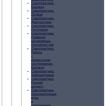
Совопрактика.
Базовая
Совопрактика.
Особая
Совопрактика.
Диагностика
Совопрактика.
Групповая
Совопрактика.
Развитие
когнитивных
способностей
Совопрактика.
Работа
с
кризисными
состояниями.
Базовая
Совопрактика.
Нейроритмика
Совопрактика.
Ранний
возраст
Совопрактика.
Сенсомоторные
игры
и
упражнения.