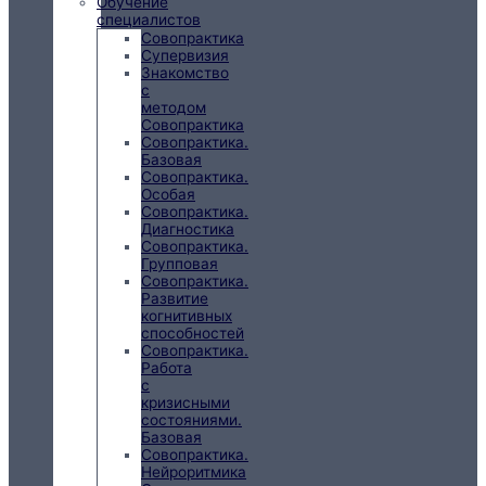
Обучение
специалистов
Совопрактика
Супервизия
Знакомство
с
методом
Совопрактика
Совопрактика.
Базовая
Совопрактика.
Особая
Совопрактика.
Диагностика
Совопрактика.
Групповая
Совопрактика.
Развитие
когнитивных
способностей
Совопрактика.
Работа
с
кризисными
состояниями.
Базовая
Совопрактика.
Нейроритмика