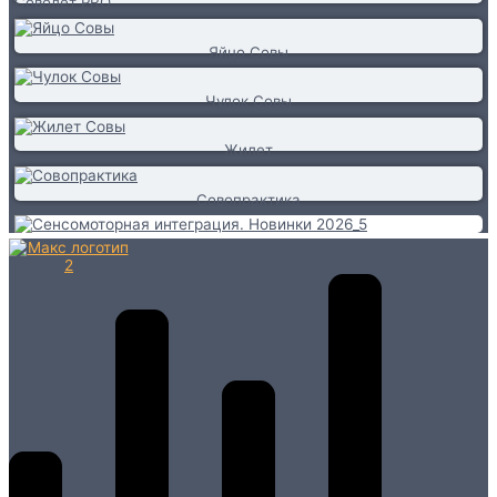
Соволёт PRO
Яйцо Совы
Чулок Совы
Жилет
Совопрактика