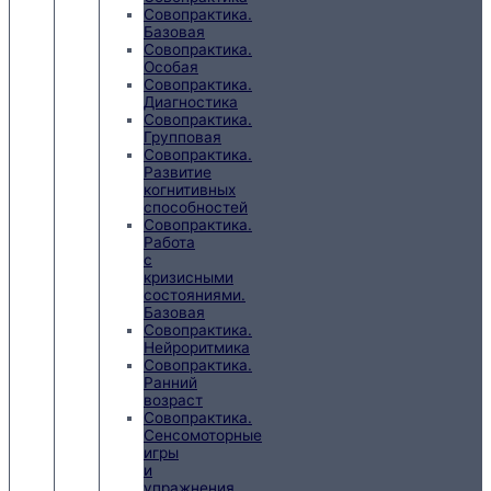
Совопрактика.
Базовая
Совопрактика.
Особая
Совопрактика.
Диагностика
Совопрактика.
Групповая
Совопрактика.
Развитие
когнитивных
способностей
Совопрактика.
Работа
с
кризисными
состояниями.
Базовая
Совопрактика.
Нейроритмика
Совопрактика.
Ранний
возраст
Совопрактика.
Сенсомоторные
игры
и
упражнения.