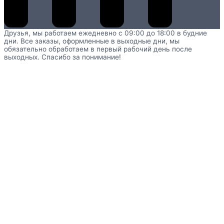
Друзья, мы работаем ежедневно с 09:00 до 18:00 в будние
дни. Все заказы, оформленные в выходные дни, мы
обязательно обработаем в первый рабочий день после
выходных. Спасибо за понимание!
Главная
Каталог
Развивающие игрушки
Сенсорные
игрушки для детей и взрослых
Настенный модуль с
мешочками для организации тактильных игр
TO4S-0967.01