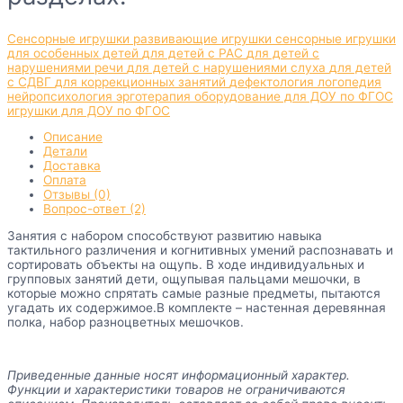
Сенсорные игрушки
развивающие игрушки
сенсорные игрушки
для особенных детей
для детей с РАС
для детей с
нарушениями речи
для детей с нарушениями слуха
для детей
с СДВГ
для коррекционных занятий
дефектология
логопедия
нейропсихология
эрготерапия
оборудование для ДОУ по ФГОС
игрушки для ДОУ по ФГОС
Описание
Детали
Доставка
Оплата
Отзывы (0)
Вопрос-ответ (2)
Занятия с набором способствуют развитию навыка
тактильного различения и когнитивных умений распознавать и
сортировать объекты на ощупь. В ходе индивидуальных и
групповых занятий дети, ощупывая пальцами мешочки, в
которые можно спрятать самые разные предметы, пытаются
угадать их содержимое.В комплекте – настенная деревянная
полка, набор разноцветных мешочков.
Приведенные данные носят информационный характер.
Функции и характеристики товаров не ограничиваются