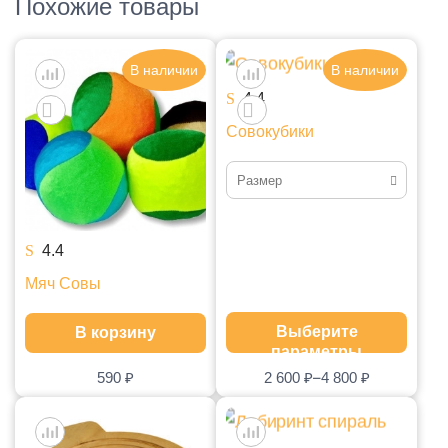
Похожие товары
В наличии
В наличии
4.4
Совокубики
Размер
Набор маленький
4.4
Набор большой
Мяч Совы
Выберите
В корзину
параметры
–
590
₽
2 600
₽
4 800
₽