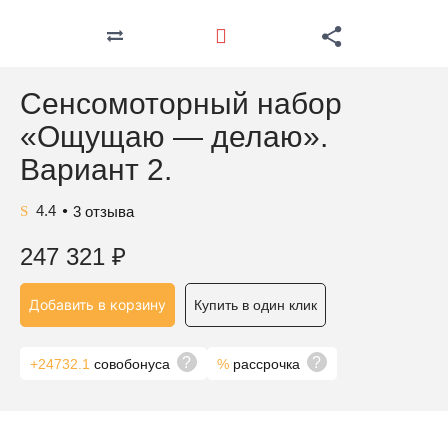
Сенсомоторный набор
«Ощущаю — делаю».
Вариант 2.
4.4
3
отзыва
●
247 321
₽
Добавить в корзину
Купить в один клик
?
?
+24732.1
совобонуса
%
рассрочка