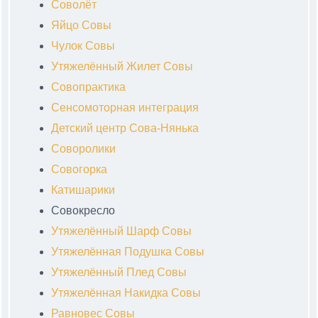
Соволёт
Яйцо Совы
Чулок Совы
Утяжелённый Жилет Совы
Совопрактика
Сенсомоторная интеграция
Детский центр Сова-Нянька
Соворолики
Совогорка
Катишарики
Совокресло
Утяжелённый Шарф Совы
Утяжелённая Подушка Совы
Утяжелённый Плед Совы
Утяжелённая Накидка Совы
Равновес Совы