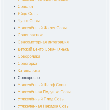
Соволёт
Яйцо Совы
Чулок Совы
Утяжелённый Жилет Совы
Совопрактика
Сенсомоторная интеграция
Детский центр Сова-Нянька
Соворолики
Совогорка
Катишарики
Совокресло
Утяжелённый Шарф Совы
Утяжелённая Подушка Совы
Утяжелённый Плед Совы
Утяжелённая Накидка Совы