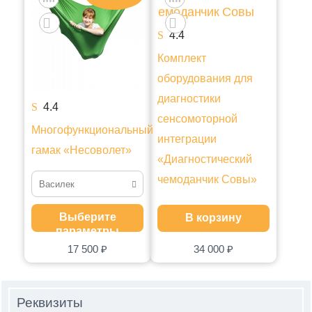
4.4
Комплект
оборудования для
диагностики
4.4
сенсомоторной
Многофункциональный
интеграции
гамак «Несоволет»
«Диагностический
чемоданчик Совы»
Василек
Василек
Выберите
В корзину
параметры
Зеленый
17 500
₽
34 000
₽
Салатовый
Сиреневый
Реквизиты