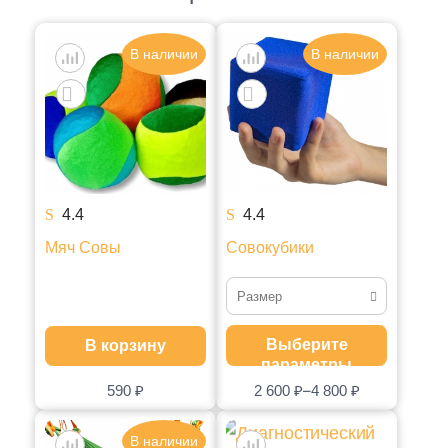
В наличии
В наличии
4.4
4.4
Мяч Совы
Совокубики
Размер
Набор маленький
Выберите
В корзину
параметры
Набор большой
–
590
₽
2 600
₽
4 800
₽
В наличии