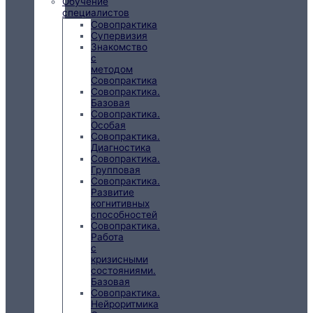
Обучение
специалистов
Совопрактика
Супервизия
Знакомство
с
методом
Совопрактика
Совопрактика.
Базовая
Совопрактика.
Особая
Совопрактика.
Диагностика
Совопрактика.
Групповая
Совопрактика.
Развитие
когнитивных
способностей
Совопрактика.
Работа
с
кризисными
состояниями.
Базовая
Совопрактика.
Нейроритмика