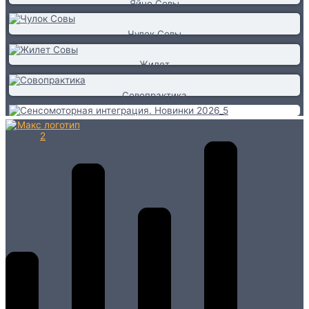
Яйцо Совы
Чулок Совы
Жилет
Совопрактика