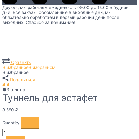
Друзья, мы работаем ежедневно с 09:00 до 18:00 в будние
дни. Все заказы, оформленные в выходные дни, мы
обязательно обработаем в первый рабочий день после
выходных. Спасибо за понимание!
Главная
Каталог
Оборудование для детских садов по ФГОС
Спортивное оборудование для ДОУ и детских садов по ФГОС
Туннель для эстафет
RI4S-0387.03
Сравнить
В избранное
В избранном
В избранное
Поделиться
4.4
●
3
отзыва
Туннель для эстафет
8 580
₽
Quantity
-