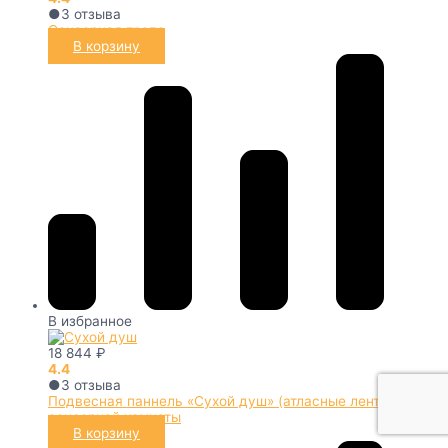
●
3
отзыва
Сенсорная тропа
В корзину
В избранное
18 844
₽
4.4
●
3
отзыва
Подвесная паннель «Сухой душ» (атласные ленты) для
сенсорной комнаты
В корзину