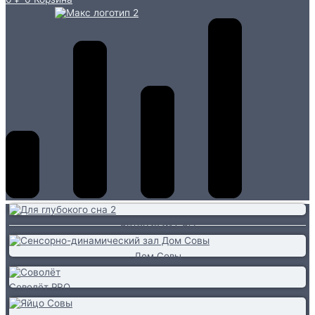
Ветеранам СВО
Дом Совы
Соволёт PRO