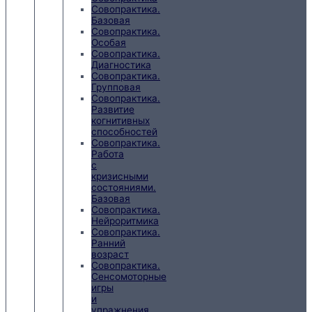
Совопрактика.
Базовая
Совопрактика.
Особая
Совопрактика.
Диагностика
Совопрактика.
Групповая
Совопрактика.
Развитие
когнитивных
способностей
Совопрактика.
Работа
с
кризисными
состояниями.
Базовая
Совопрактика.
Нейроритмика
Совопрактика.
Ранний
возраст
Совопрактика.
Сенсомоторные
игры
и
упражнения.