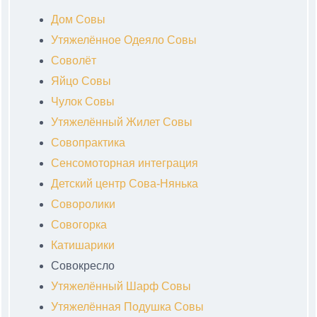
Дом Совы
Утяжелённое Одеяло Совы
Соволёт
Яйцо Совы
Чулок Совы
Утяжелённый Жилет Совы
Совопрактика
Сенсомоторная интеграция
Детский центр Сова-Нянька
Соворолики
Совогорка
Катишарики
Совокресло
Утяжелённый Шарф Совы
Утяжелённая Подушка Совы